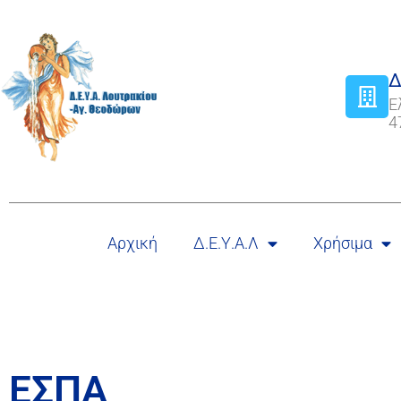
Δ
Ε
4
Αρχική
Δ.Ε.Υ.Α.Λ
Χρήσιμα
ΕΣΠΑ