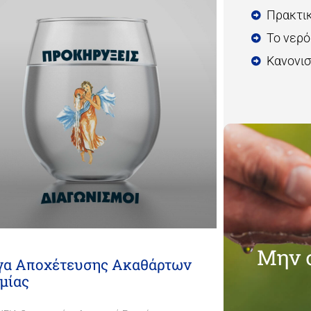
Πρακτι
Το νερό
Κανονισ
Μην 
γα Αποχέτευσης Ακαθάρτων
μίας