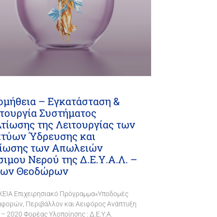
ομήθεια – Εγκατάσταση &
ιτουργία Συστήματος
τίωσης της Λειτουργίας των
κτύων Ύδρευσης και
ίωσης των Απωλειών
ιμου Νερού της Δ.Ε.Υ.Α.Λ. –
ίων Θεοδώρων
ΧΕΙΑ Επιχειρησιακό Πρόγραμμα«Υποδομές
φορών, Περιβάλλον και Αειφόρος Ανάπτυξη
 – 2020 Φορέας Υλοποίησης : Δ.Ε.Υ.Α.