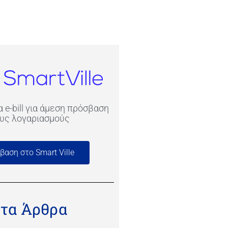
 e-bill για άμεση πρόσβαση
υς λογαριασμούς
βαση στο Smart Ville
τα Άρθρα