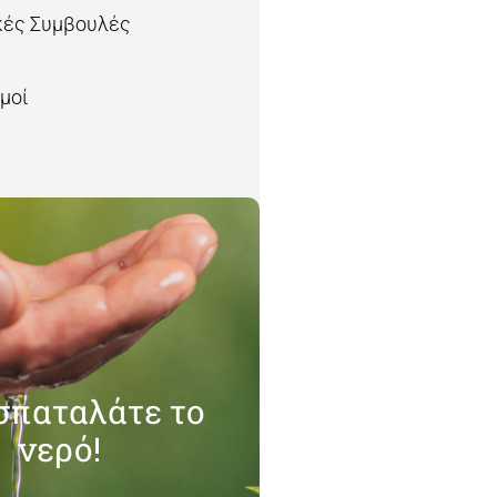
κές Συμβουλές
μοί
σπαταλάτε το
νερό!