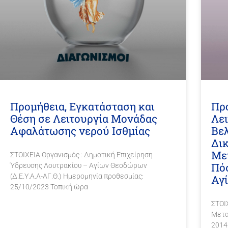
Προμήθεια, Εγκατάσταση και
Πρ
Θέση σε Λειτουργία Μονάδας
Λε
Αφαλάτωσης νερού Ισθμίας
Βελ
Δι
Με
ΣΤΟΙΧΕΙΑ Οργανισμός : Δημοτική Επιχείρηση
Πόσ
Ύδρευσης Λουτρακίου – Αγίων Θεοδώρων
(Δ.Ε.Υ.Α.Λ-ΑΓ.Θ.) Ημερομηνία προθεσμίας:
Αγ
25/10/2023 Τοπική ώρα
ΣΤΟΙ
Μετα
2014