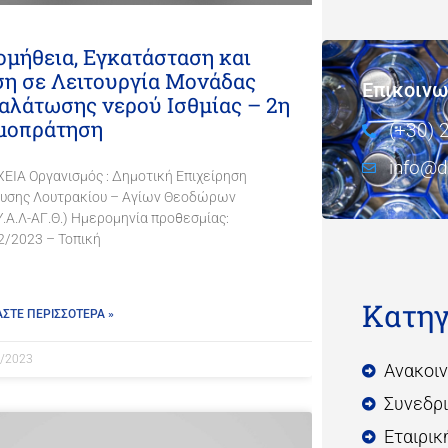
μήθεια, Εγκατάσταση και
ση σε Λειτουργία Μονάδας
Επικοινω
αλάτωσης νερού Ισθμίας – 2η
μοπράτηση
(+30) 
info@de
ΧΕΙΑ Οργανισμός : Δημοτική Επιχείρηση
υσης Λουτρακίου – Αγίων Θεοδώρων
Υ.Α.Λ-ΑΓ.Θ.) Ημερομηνία προθεσμίας:
2/2023 – Τοπική
Κατηγ
ΑΣΤΕ ΠΕΡΙΣΣΟΤΕΡΑ »
/2023
Ανακοι
Συνεδρ
Εταιρικ