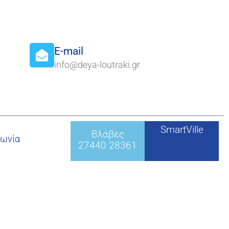
E-mail
info@deya-loutraki.gr
SmartVille
Βλάβες
νωνία
27440 28361