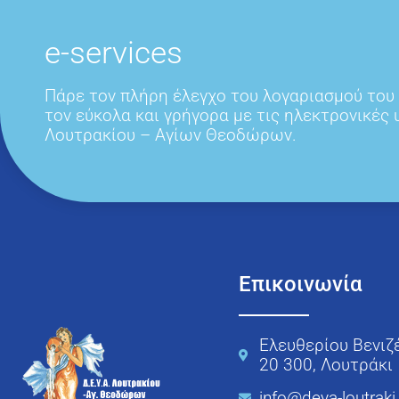
e-services
Πάρε τον πλήρη έλεγχο του λογαριασμού του
τον εύκολα και γρήγορα με τις ηλεκτρονικές
Λουτρακίου – Αγίων Θεοδώρων.
Επικοινωνία
Ελευθερίου Βενιζ
20 300, Λουτράκι
info@deya-loutraki