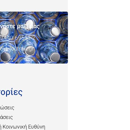
νήστε μαζί μας
27440 69551-2
ya-loutraki.gr
ορίες
νώσεις
ιάσεις
ή Κοινωνική Ευθύνη