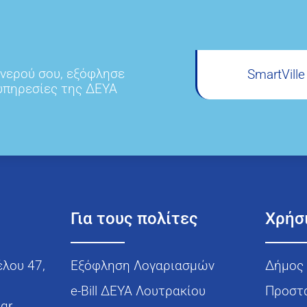
 νερού σου, εξόφλησε
SmartVill
 υπηρεσίες της ΔΕΥΑ
Για τους πολίτες
Χρήσ
έλου 47,
Εξόφληση Λογαριασμών
Δήμος 
e-Bill ΔΕΥΑ Λουτρακίου
Προστ
.gr