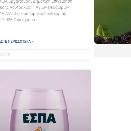
ΧΕΙΑ Οργανισμός : Δημοτική Επιχείρηση
υσης Λουτρακίου – Αγίων Θεοδώρων
Υ.Α.Λ-ΑΓ.Θ.) Ημερομηνία προθεσμίας:
0/2023 Τοπική ώρα
ΑΣΤΕ ΠΕΡΙΣΣΟΤΕΡΑ »
/2023