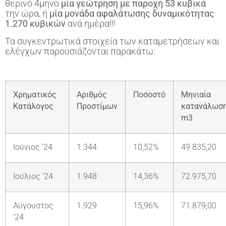
θερινό 4μηνο
μία γεώτρηση με παροχή 53 κυβικά
την ώρα, ή
μία μονάδα αφαλάτωσης δυναμικότητας
1.270 κυβικών
ανά ημέρα!!!
Τα συγκεντρωτικά στοιχεία των καταμετρήσεων και
ελέγχων παρουσιάζονται παρακάτω:
Χρηματικός
Αριθμός
Ποσοστό
Μηνιαία
Κατάλογος
Προστίμων
κατανάλωσ
m3
Ιούνιος ’24
1.344
10,52%
49.835,20
Ιούλιος ’24
1.948
14,36%
72.975,70
Αύγουστος
1.929
15,96%
71.879,00
’24