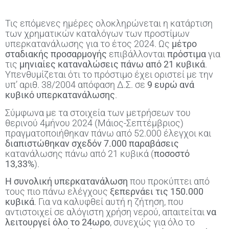
Τις επόμενες ημέρες ολοκληρώνεται η κατάρτιση
των χρηματικών καταλόγων των προστίμων
υπερκατανάλωσης για το έτος 2024. Ως
μέτρο
σταδιακής προσαρμογής
επιβάλλονται
πρόστιμα
για
τις
μηνιαίες καταναλώσεις πάνω από 21 κυβικά
.
Υπενθυμίζεται ότι το πρόστιμο έχει οριστεί με την
υπ’ αριθ. 38/2004 απόφαση Δ.Σ. σε
9 ευρώ ανά
κυβικό υπερκατανάλωσης
.
Σύμφωνα με τα στοιχεία των μετρήσεων του
θερινού 4μήνου 2024 (Μάιος-Σεπτέμβριος)
πραγματοποιήθηκαν πάνω από 52.000 έλεγχοι και
διαπιστώθηκαν σχεδόν 7.000 παραβάσεις
κατανάλωσης πάνω από 21 κυβικά (
ποσοστό
13,33%
).
Η συνολική υπερκατανάλωση
που προκύπτει από
τους πιο πάνω ελέγχους
ξεπερνάει τις 150.000
κυβικά
. Για να καλυφθεί αυτή η ζήτηση, που
αντιστοιχεί σε αλόγιστη χρήση νερού, απαιτείται
να
λειτουργεί όλο το 24ωρο
, συνεχώς για όλο το