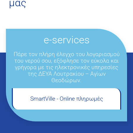
μας
e-services
Πάρε τον πλήρη έλεγχο του λογαριασμού
του νερού σου, εξόφλησε τον εύκολα και
γρήγορα με τις ηλεκτρονικές υπηρεσίες
της ΔΕΥΑ Λουτρακίου – Αγίων
Θεοδώρων.
SmartVille - Online πληρωμές