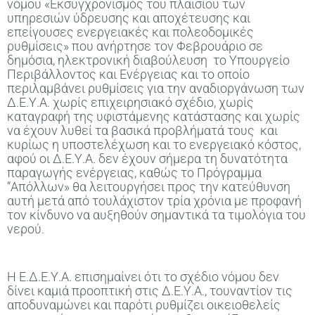
νόμου «Εκσυγχρονισμός του πλαισίου των
υπηρεσιών ύδρευσης και αποχέτευσης και
επείγουσες ενεργειακές και πολεοδομικές
ρυθμίσεις» που ανήρτησε τον Φεβρουάριο σε
δημόσια, ηλεκτρονική διαβούλευση το Υπουργείο
Περιβάλλοντος και Ενέργειας και το οποίο
περιλαμβάνει ρυθμίσεις για την αναδιοργάνωση των
Δ.Ε.Υ.Α. χωρίς επιχειρησιακό σχέδιο, χωρίς
καταγραφή της υφιστάμενης κατάστασης και χωρίς
να έχουν λυθεί τα βασικά προβλήματά τους και
κυρίως η υποστελέχωση και το ενεργειακό κόστος,
αφού οι Δ.Ε.Υ.Α. δεν έχουν σήμερα τη δυνατότητα
παραγωγής ενέργειας, καθώς το Πρόγραμμα
“Απόλλων» θα λειτουργήσει προς την κατεύθυνση
αυτή μετά από τουλάχιστον τρία χρόνια με προφανή
τον κίνδυνο να αυξηθούν σημαντικά τα τιμολόγια του
νερού.
Η Ε.Δ.Ε.Υ.Α. επισημαίνει ότι το σχέδιο νόμου δεν
δίνει καμιά προοπτική στις Δ.Ε.Υ.Α., τουναντίον τις
αποδυναμώνει και παρότι ρυθμίζει οικειοθελείς