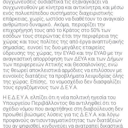
συγχωνεύσεις ουσιαστικά τις εξαναγκάζει να
συγχωνευθούν με κίνητρα και αντικίνητρα, και μέσω
ενός πολυεπίπεδου συστήματος διαχειριστικής
επάρκειας, χωρίς, ωστόσο να διαθέτουν το αναγκαίο
ανθρώπινο δυναμικό. Ακόμα, περιορίζει την
επιχορήγησή τους από το Κράτος στο 50% των
εσόδων τους στερώντας έτσι την περιφέρεια της
χώρας και τους πολίτες της από έργα αναπτυξιακής
σημασίας, ευνοεί τις δυο μεγάλες εταιρείες
ύδρευσης της χώρας, την ΕΥΑΘ και την ΕΥΑΘ με την
αναγκαστική απορρόφηση των ΔΕΥΑ και των Δήμων
των περιφερειών Αττικής και Θεσσαλονίκης, ενώ
τις θεωρεί αποκλειστικά αρμόδιες να επιλύσουν με
ευνοϊκές διατάξεις τα προβλήματα λειψυδρίας όλης
της χώρας. Επίσης, το νομοσχέδιο δεν διασφαλίζει
τους εργαζόμενους των Δ.Ε.Υ.Α.
Η Ε.Δ.Ε.Υ.Α. ελπίζει ότι η νέα πολιτική ηγεσία του
Υπουργείου Περιβάλλοντος θα αντιληφθεί ότι το
σχέδιο νόμου που αναρτήθηκε στη διαβούλευση δεν
προωθεί βιώσιμες λύσεις για τις Δ.Ε.Υ.Α. και λόγω
προφανούς αντισυνταγματικότητας των διατάξεών
του αν ψηφισθεί, κινδυνεύει να ανατραπεί δικαστικά.