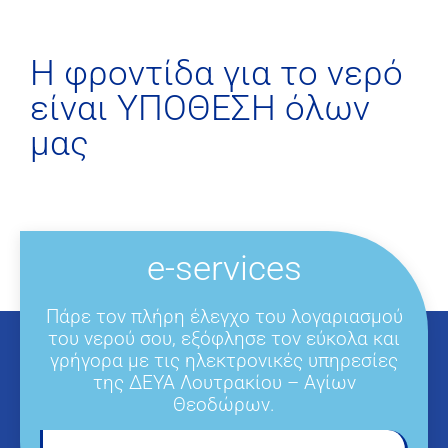
H φροντίδα για το νερό
είναι ΥΠΟΘΕΣΗ όλων
μας
e-services
Πάρε τον πλήρη έλεγχο του λογαριασμού
του νερού σου, εξόφλησε τον εύκολα και
γρήγορα με τις ηλεκτρονικές υπηρεσίες
της ΔΕΥΑ Λουτρακίου – Αγίων
Θεοδώρων.