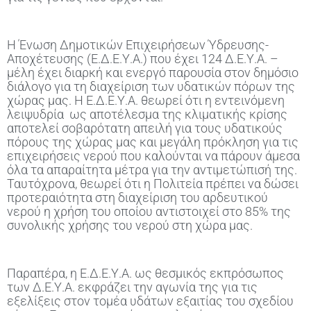
Η Ένωση Δημοτικών Επιχειρήσεων Ύδρευσης-
Αποχέτευσης (Ε.Δ.Ε.Υ.Α.) που έχει 124 Δ.Ε.Υ.Α. –
μέλη έχει διαρκή και ενεργό παρουσία στον δημόσιο
διάλογο για τη διαχείριση των υδατικών πόρων της
χώρας μας. Η Ε.Δ.Ε.Υ.Α. θεωρεί ότι η εντεινόμενη
λειψυδρία ως αποτέλεσμα της κλιματικής κρίσης
αποτελεί σοβαρότατη απειλή για τους υδατικούς
πόρους της χώρας μας και μεγάλη πρόκληση για τις
επιχειρήσεις νερού που καλούνται να πάρουν άμεσα
όλα τα απαραίτητα μέτρα για την αντιμετώπισή της.
Ταυτόχρονα, θεωρεί ότι η Πολιτεία πρέπει να δώσει
προτεραιότητα στη διαχείριση του αρδευτικού
νερού η χρήση του οποίου αντιστοιχεί στο 85% της
συνολικής χρήσης του νερού στη χώρα μας.
Παραπέρα, η Ε.Δ.Ε.Υ.Α. ως θεσμικός εκπρόσωπος
των Δ.Ε.Υ.Α. εκφράζει την αγωνία της για τις
εξελίξεις στον τομέα υδάτων εξαιτίας του σχεδίου