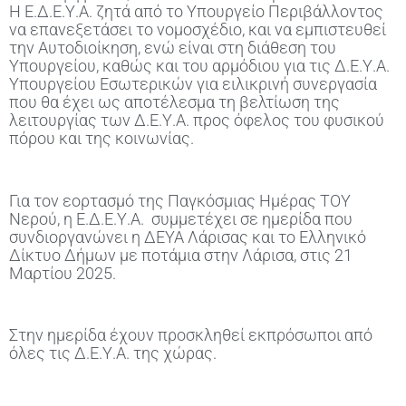
Η Ε.Δ.Ε.Υ.Α. ζητά από το Υπουργείο Περιβάλλοντος
να επανεξετάσει το νομοσχέδιο, και να εμπιστευθεί
την Αυτοδιοίκηση, ενώ είναι στη διάθεση του
Υπουργείου, καθώς και του αρμόδιου για τις Δ.Ε.Υ.Α.
Υπουργείου Εσωτερικών για ειλικρινή συνεργασία
που θα έχει ως αποτέλεσμα τη βελτίωση της
λειτουργίας των Δ.Ε.Υ.Α. προς όφελος του φυσικού
πόρου και της κοινωνίας.
Για τον εορτασμό της Παγκόσμιας Ημέρας ΤΟΥ
Νερού, η Ε.Δ.Ε.Υ.Α. συμμετέχει σε ημερίδα που
συνδιοργανώνει η ΔΕΥΑ Λάρισας και το Ελληνικό
Δίκτυο Δήμων με ποτάμια στην Λάρισα, στις 21
Μαρτίου 2025.
Στην ημερίδα έχουν προσκληθεί εκπρόσωποι από
όλες τις Δ.Ε.Υ.Α. της χώρας.