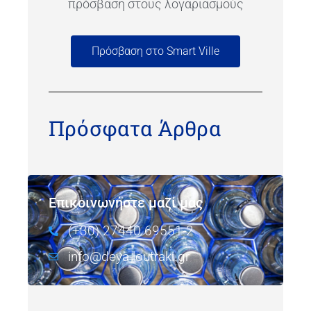
πρόσβαση στους λογαριασμούς
Πρόσβαση στο Smart Ville
Πρόσφατα Άρθρα
Επικοινωνήστε μαζί μας
(+30) 27440 69551-2
info@deya-loutraki.gr