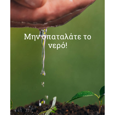
Μην σπαταλάτε το
νερό!