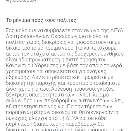
Αγ.Θοδώρων.
Το μήνυμά προς τους πολίτες
Σας καλούμε να συμβάλετε στον αγώνα της ΔΕΥΑ
Λουτρακίου-Αγίων Θεοδώρων ώστε όλοι οι
πολίτες χωρίς διακρίσεις να τροφοδοτούνται με
δίκαιο τρόπο με πόσιμο νερό. Για να πετύχουμε
αυτόν τον στόχο σ’ αυτές τις δυσχερείς συνθήκες
είναι αδιαπραγμάτευτη η πιστή τήρηση του
Κανονισμού Ύδρευσης με βάση τον οποίο το νερό
χρησιμοποιείται αποκλειστικά για ανάγκες
ύδρευσης. Δεν επιτρέπεται και τιμωρείται με
διακοπή της παροχής και πρόστιμο οποιαδήποτε
άλλη χρήση, όπως: Άρδευση πρασίνου, γκαζόν,
δέντρων, οπωροκηπευτικών κ.λπ., Πλύσιμο
αυλών, δρόμων, πεζοδρομίων, αυτοκινήτων κ.λπ.,
εξυπηρέτηση πισίνας κ.α. Για την τήρηση των
παραπάνω μέτρων οικονομίας θα διενεργούνται
συνεχείς έλεγχοι από τη ΔΕΥΑ και σε κάθε
περίπτωση διαπίστωσης παραβάσεων θα
διακόπτεται η παροχή χωρίς άλλη ειδοποίηση, και