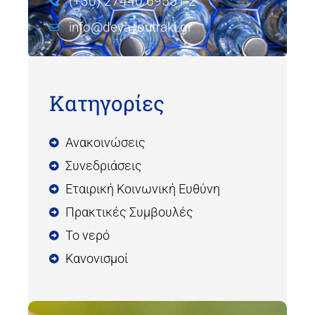
(+30) 27440 69551-2
info@deya-loutraki.gr
Κατηγορίες
Ανακοινώσεις
Συνεδριάσεις
Εταιρική Κοινωνική Ευθύνη
Πρακτικές Συμβουλές
Το νερό
Κανονισμοί