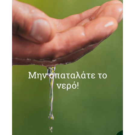
Μην σπαταλάτε το
νερό!