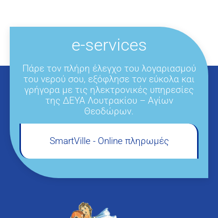
e-services
Πάρε τον πλήρη έλεγχο του λογαριασμού
του νερού σου, εξόφλησε τον εύκολα και
γρήγορα με τις ηλεκτρονικές υπηρεσίες
της ΔΕΥΑ Λουτρακίου – Αγίων
Θεοδώρων.
SmartVille - Online πληρωμές