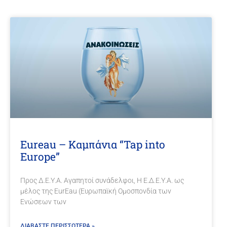
Eureau – Καμπάνια “Tap into
Europe”
Προς Δ.Ε.Υ.Α. Αγαπητοί συνάδελφοι, Η Ε.Δ.Ε.Υ.Α. ως
μέλος της ΕurEau (Ευρωπαϊκή Ομοσπονδία των
Ενώσεων των
ΔΙΑΒΑΣΤΕ ΠΕΡΙΣΣΟΤΕΡΑ »