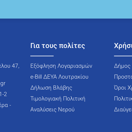
Για τους πολίτες
Χρήσ
έλου 47,
Εξόφληση Λογαριασμών
Δήμος 
e-Bill ΔΕΥΑ Λουτρακίου
Προστ
.gr
Δήλωση Βλάβης
Όροι 
1-2
Τιμολογιακή Πολιτική
Πολιτι
έρα -
Αναλύσεις Νερού
Διαύγε