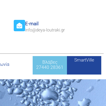
E-mail
info@deya-loutraki.gr
SmartVille
Βλάβες
νωνία
27440 28361