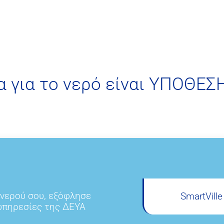
α για το νερό είναι ΥΠΟΘΕΣ
 νερού σου, εξόφλησε
SmartVill
 υπηρεσίες της ΔΕΥΑ