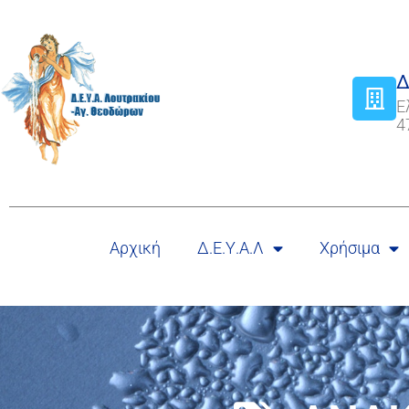
Δ
Ε
4
Αρχική
Δ.Ε.Υ.Α.Λ
Χρήσιμα