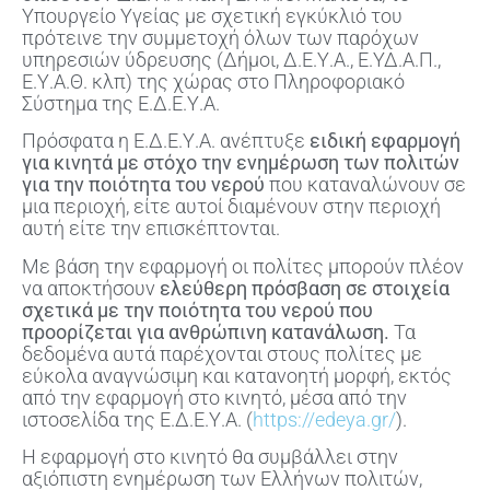
Υπουργείο Υγείας με σχετική εγκύκλιό του
πρότεινε την συμμετοχή όλων των παρόχων
υπηρεσιών ύδρευσης (Δήμοι, Δ.Ε.Υ.Α., Ε.ΥΔ.Α.Π.,
Ε.Υ.Α.Θ. κλπ) της χώρας στο Πληροφοριακό
Σύστημα της Ε.Δ.Ε.Υ.Α.
Πρόσφατα η Ε.Δ.Ε.Υ.Α. ανέπτυξε
ειδική εφαρμογή
για κινητά με στόχο την ενημέρωση των πολιτών
για την ποιότητα του νερού
που καταναλώνουν σε
μια περιοχή, είτε αυτοί διαμένουν στην περιοχή
αυτή είτε την επισκέπτονται.
Με βάση την εφαρμογή οι πολίτες μπορούν πλέον
να αποκτήσουν
ελεύθερη πρόσβαση σε στοιχεία
σχετικά με την ποιότητα του νερού που
προορίζεται για ανθρώπινη κατανάλωση.
Τα
δεδομένα αυτά παρέχονται στους πολίτες με
εύκολα αναγνώσιμη και κατανοητή μορφή, εκτός
από την εφαρμογή στο κινητό, μέσα από την
ιστοσελίδα της Ε.Δ.Ε.Υ.Α. (
https://edeya.gr/
).
Η εφαρμογή στο κινητό θα συμβάλλει στην
αξιόπιστη ενημέρωση των Ελλήνων πολιτών,