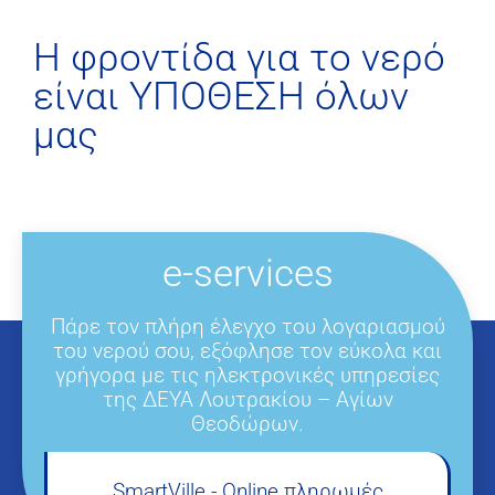
H φροντίδα για το νερό
είναι ΥΠΟΘΕΣΗ όλων
μας
e-services
Πάρε τον πλήρη έλεγχο του λογαριασμού
του νερού σου, εξόφλησε τον εύκολα και
γρήγορα με τις ηλεκτρονικές υπηρεσίες
της ΔΕΥΑ Λουτρακίου – Αγίων
Θεοδώρων.
SmartVille - Online πληρωμές