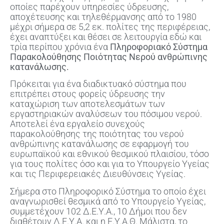
οποίες παρέχουν υπηρεσίες ύδρευσης,
αποχέτευσης και τηλεθέρμανσης από το 1980
μέχρι σήμερα σε 5,2 εκ. πολίτες της περιφέρειας,
έχει αναπτύξει και θέσει σε λειτουργία εδώ και
τρία περίπου χρόνια ένα
Πληροφοριακό Σύστημα
Παρακολούθησης Ποιότητας Νερού ανθρώπινης
κατανάλωσης.
Πρόκειται για ένα διαδικτυακό σύστημα που
επιτρέπει στους φορείς ύδρευσης την
καταχώριση των αποτελεσμάτων των
εργαστηριακών αναλύσεων του πόσιμου νερού.
Αποτελεί ένα εργαλείο συνεχούς
παρακολούθησης της ποιότητας του νερού
ανθρώπινης κατανάλωσης σε εφαρμογή του
ευρωπαϊκού και εθνικού θεσμικού πλαισίου, τόσο
για τους πολίτες όσο και για το Υπουργείο Υγείας
και τις Περιφερειακές Διευθύνσεις Υγείας.
Σήμερα στο Πληροφορικό Σύστημα το οποίο έχει
αναγνωρισθεί θεσμικά από το Υπουργείο Υγείας,
συμμετέχουν 102 Δ.Ε.Υ.Α., 10 Δήμοι που δεν
διαθέτουν Δ.Ε.Υ.Α. και η Ε.Υ.Α.Θ. Μάλιστα, το