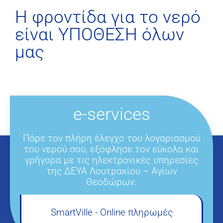
H φροντίδα για το νερό
είναι ΥΠΟΘΕΣΗ όλων
μας
e-services
Πάρε τον πλήρη έλεγχο του λογαριασμού
του νερού σου, εξόφλησε τον εύκολα και
γρήγορα με τις ηλεκτρονικές υπηρεσίες
της ΔΕΥΑ Λουτρακίου – Αγίων
Θεοδώρων.
SmartVille - Online πληρωμές