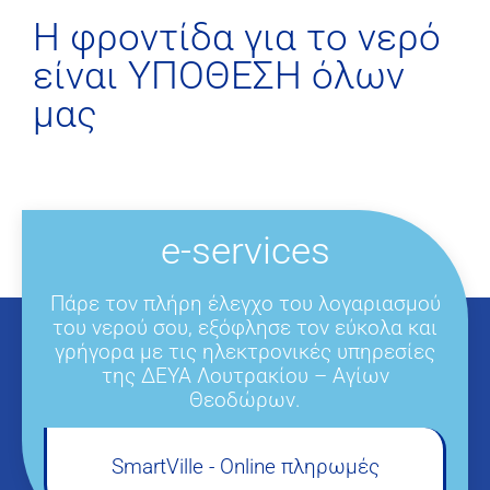
H φροντίδα για το νερό
είναι ΥΠΟΘΕΣΗ όλων
μας
e-services
Πάρε τον πλήρη έλεγχο του λογαριασμού
του νερού σου, εξόφλησε τον εύκολα και
γρήγορα με τις ηλεκτρονικές υπηρεσίες
της ΔΕΥΑ Λουτρακίου – Αγίων
Θεοδώρων.
SmartVille - Online πληρωμές