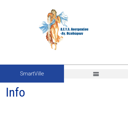
SmartVille
Info