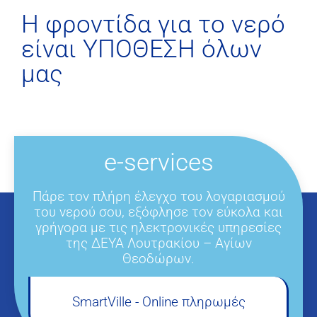
H φροντίδα για το νερό
είναι ΥΠΟΘΕΣΗ όλων
μας
e-services
Πάρε τον πλήρη έλεγχο του λογαριασμού
του νερού σου, εξόφλησε τον εύκολα και
γρήγορα με τις ηλεκτρονικές υπηρεσίες
της ΔΕΥΑ Λουτρακίου – Αγίων
Θεοδώρων.
SmartVille - Online πληρωμές