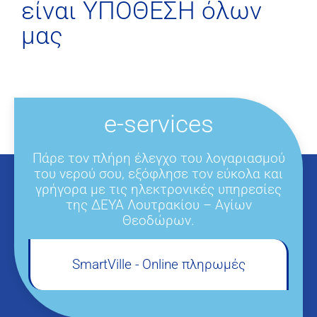
είναι ΥΠΟΘΕΣΗ όλων
μας
e-services
Πάρε τον πλήρη έλεγχο του λογαριασμού
του νερού σου, εξόφλησε τον εύκολα και
γρήγορα με τις ηλεκτρονικές υπηρεσίες
της ΔΕΥΑ Λουτρακίου – Αγίων
Θεοδώρων.
SmartVille - Online πληρωμές