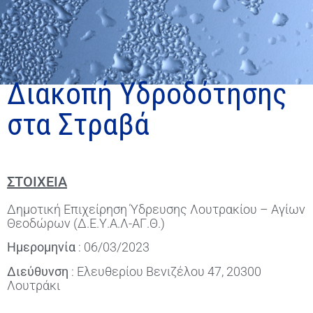
Διακοπή Υδροδότησης
στα Στραβά
ΣΤΟΙΧΕΙΑ
Δημοτική Επιχείρηση Ύδρευσης Λουτρακίου – Αγίων
Θεοδώρων (Δ.Ε.Υ.Α.Λ-ΑΓ.Θ.)
Ημερομηνία
: 06/03/2023
Διεύθυνση
: Ελευθερίου Βενιζέλου 47, 20300
Λουτράκι