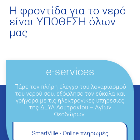
H φροντίδα για το νερό
είναι ΥΠΟΘΕΣΗ όλων
μας
e-services
Πάρε τον πλήρη έλεγχο του λογαριασμού
του νερού σου, εξόφλησε τον εύκολα και
γρήγορα με τις ηλεκτρονικές υπηρεσίες
της ΔΕΥΑ Λουτρακίου – Αγίων
Θεοδώρων.
SmartVille - Online πληρωμές